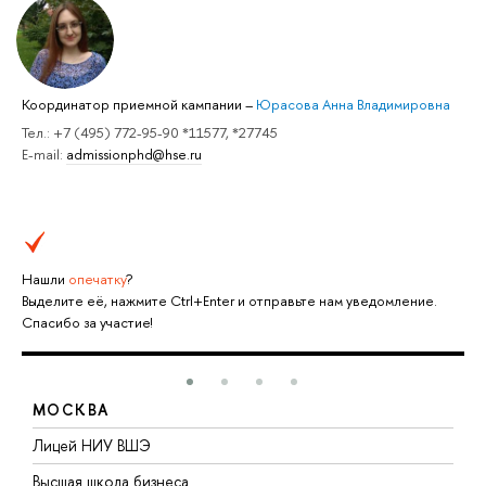
Координатор приемной кампании
–
Юрасова Анна Владимировна
Тел.: +7 (495) 772-95-90 *11577, *27745
E-mail:
admissionphd@hse.ru
Нашли
опечатку
?
Выделите её, нажмите Ctrl+Enter и отправьте нам уведомление.
Спасибо за участие!
МОСКВА
тв
Лицей НИУ ВШЭ
Ф
н
Высшая школа бизнеса