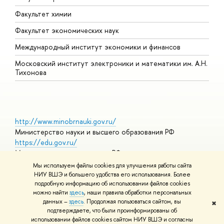
Факультет химии
Факультет экономических наук
Международный институт экономики и финансов
Московский институт электроники и математики им. А.Н.
Тихонова
http://www.minobrnauki.gov.ru/
Министерство науки и высшего образования РФ
https://edu.gov.ru/
Министерство просвещения РФ
https://elearning.hse.ru/mooc
Мы используем файлы cookies для улучшения работы сайта
Массовые открытые онлайн-курсы
НИУ ВШЭ и большего удобства его использования. Более
подробную информацию об использовании файлов cookies
можно найти
здесь
, наши правила обработки персональных
данных –
здесь
. Продолжая пользоваться сайтом, вы
✖
© НИУ ВШЭ 1993–2026
Адреса и контакты
Условия
подтверждаете, что были проинформированы об
использования материалов
Политика конфиденциальности
Карта
использовании файлов cookies сайтом НИУ ВШЭ и согласны
сайта