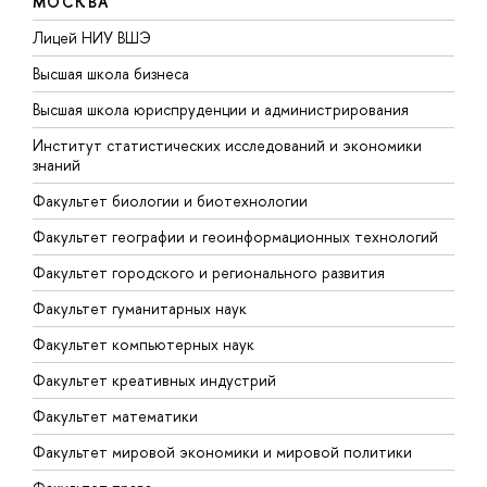
МОСКВА
тв
Лицей НИУ ВШЭ
Ф
н
Высшая школа бизнеса
Ф
Высшая школа юриспруденции и администрирования
Ф
Институт статистических исследований и экономики
знаний
Ф
Факультет биологии и биотехнологии
Ф
Факультет географии и геоинформационных технологий
Факультет городского и регионального развития
Факультет гуманитарных наук
Факультет компьютерных наук
Факультет креативных индустрий
Факультет математики
Факультет мировой экономики и мировой политики