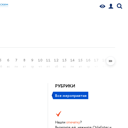
еским
5
6
7
8
9
10
11
12
13
14
15
16
17
18
19
20
сб
вс
пн
вт
ср
чт
пт
сб
вс
пн
вт
ср
чт
пт
сб
вс
РУБРИКИ
Все мероприятия
Нашли
опечатку
?
Выделите её, нажмите Ctrl+Enter и