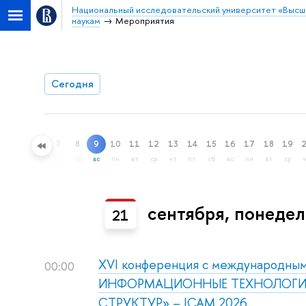
Национальный исследовательский университет «Высш
наукам
Мероприятия
Сегодня
7
8
9
10
11
12
13
14
15
16
17
18
19
ный поиск
пт
сб
вс
пн
вт
ср
чт
пт
сб
вс
пн
вт
ср
сентября, понедел
21
XVI конференция с международны
00:00
ИНФОРМАЦИОННЫЕ ТЕХНОЛОГИ
СТРУКТУР» – ICAM 2026