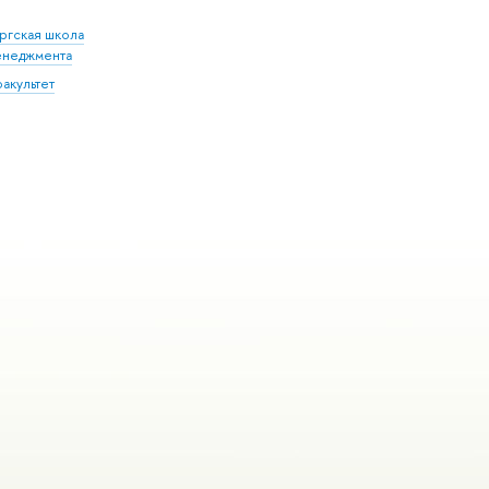
ргская школа
енеджмента
акультет