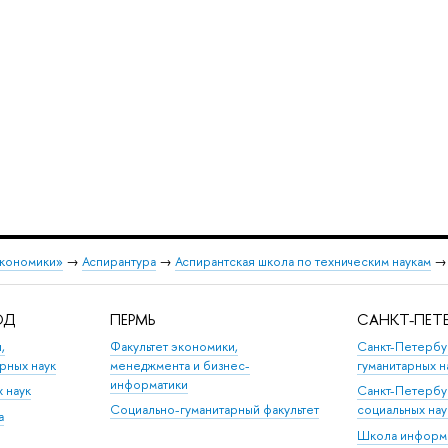
экономики»
→
Аспирантура
→
Аспирантская школа по техническим наукам
ОД
ПЕРМЬ
САНКТ-ПЕТЕ
,
Факультет экономики,
Санкт-Петербу
рных наук
менеджмента и бизнес-
гуманитарных н
информатики
х наук
Санкт-Петербу
Социально-гуманитарный факультет
социальных на
а
Школа информа