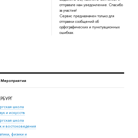
отправьте нам уведомление. Спасибо
за участие!
Сервис предназначен только для
отправки сообщений об
орфографических и пунктуационных
ошибках.
→
Мероприятия
РБУРГ
ргская школа
аук и искусств
ргская школа
ук и востоковедения
тики, физики и