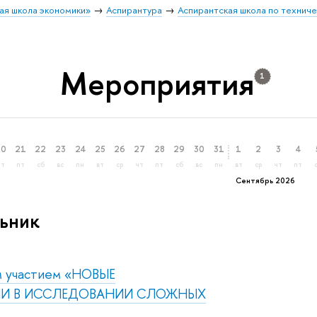
ая школа экономики»
Аспирантура
Аспирантская школа по технич
Мероприятия
1
20
21
22
23
24
25
26
27
28
29
30
31
1
2
3
4
чт
пт
сб
вс
пн
вт
ср
чт
пт
сб
вс
пн
вт
ср
чт
пт
Сентябрь 2026
ьник
м участием «НОВЫЕ
И В ИССЛЕДОВАНИИ СЛОЖНЫХ