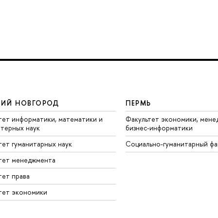
ИЙ НОВГОРОД
ПЕРМЬ
тет информатики, математики и
Факультет экономики, мене
терных наук
бизнес-информатики
тет гуманитарных наук
Социально-гуманитарный фа
тет менеджмента
тет права
тет экономики