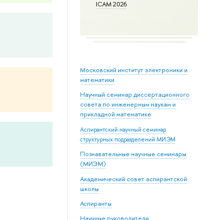
ICAM 2026
Московский институт электроники и
математики
Научный семинар диссертационного
совета по инженерным наукам и
прикладной математике
Аспирантский научный семинар
структурных подразделений МИЭМ
Познавательные научные семинары
(МИЭМ)
Академический совет аспирантской
школы
Аспиранты
Научные руководители