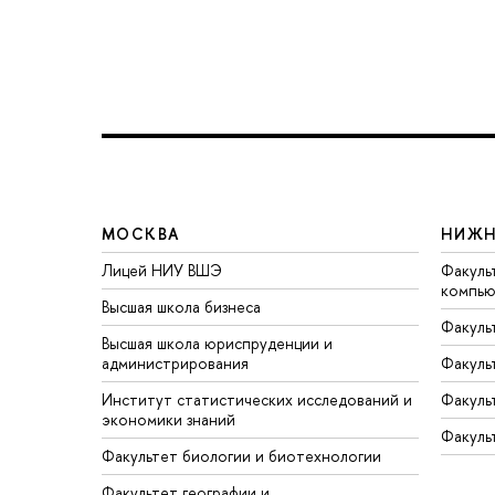
МОСКВА
НИЖН
Лицей НИУ ВШЭ
Факуль
компью
Высшая школа бизнеса
Факуль
Высшая школа юриспруденции и
администрирования
Факуль
Институт статистических исследований и
Факуль
экономики знаний
Факуль
Факультет биологии и биотехнологии
Факультет географии и