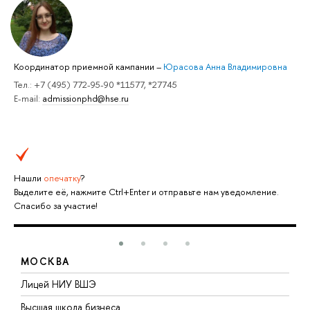
Координатор приемной кампании
–
Юрасова Анна Владимировна
Тел.: +7 (495) 772-95-90 *11577, *27745
E-mail:
admissionphd@hse.ru
Нашли
опечатку
?
Выделите её, нажмите Ctrl+Enter и отправьте нам уведомление.
Спасибо за участие!
МОСКВА
тв
Лицей НИУ ВШЭ
Ф
н
Высшая школа бизнеса