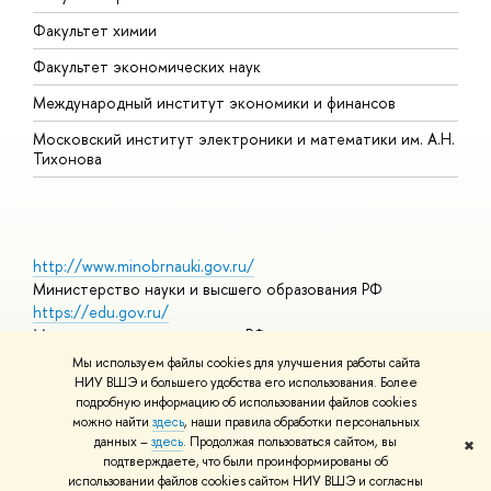
Факультет химии
Факультет экономических наук
Международный институт экономики и финансов
Московский институт электроники и математики им. А.Н.
Тихонова
http://www.minobrnauki.gov.ru/
Министерство науки и высшего образования РФ
https://edu.gov.ru/
Министерство просвещения РФ
https://elearning.hse.ru/mooc
Мы используем файлы cookies для улучшения работы сайта
Массовые открытые онлайн-курсы
НИУ ВШЭ и большего удобства его использования. Более
подробную информацию об использовании файлов cookies
можно найти
здесь
, наши правила обработки персональных
данных –
здесь
. Продолжая пользоваться сайтом, вы
✖
© НИУ ВШЭ 1993–2026
Адреса и контакты
Условия
подтверждаете, что были проинформированы об
использования материалов
Политика конфиденциальности
Карта
использовании файлов cookies сайтом НИУ ВШЭ и согласны
сайта