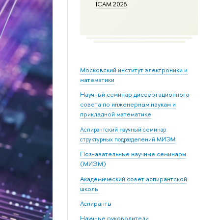
ICAM 2026
Московский институт электроники и
математики
Научный семинар диссертационного
совета по инженерным наукам и
прикладной математике
Аспирантский научный семинар
структурных подразделений МИЭМ
Познавательные научные семинары
(МИЭМ)
Академический совет аспирантской
школы
Аспиранты
Научные руководители