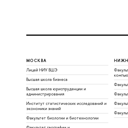
МОСКВА
НИЖН
Лицей НИУ ВШЭ
Факуль
компью
Высшая школа бизнеса
Факуль
Высшая школа юриспруденции и
администрирования
Факуль
Институт статистических исследований и
Факуль
экономики знаний
Факуль
Факультет биологии и биотехнологии
Факультет географии и