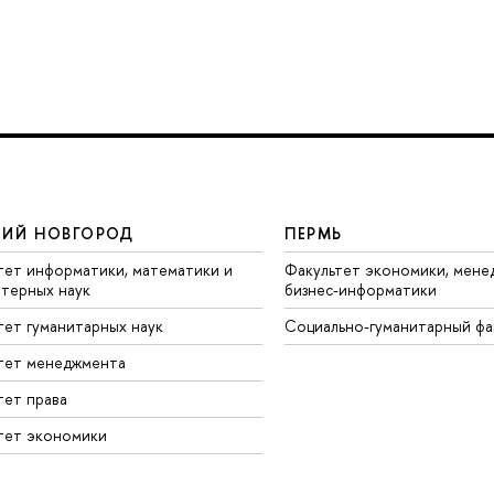
ИЙ НОВГОРОД
ПЕРМЬ
тет информатики, математики и
Факультет экономики, мене
терных наук
бизнес-информатики
тет гуманитарных наук
Социально-гуманитарный фа
тет менеджмента
тет права
тет экономики