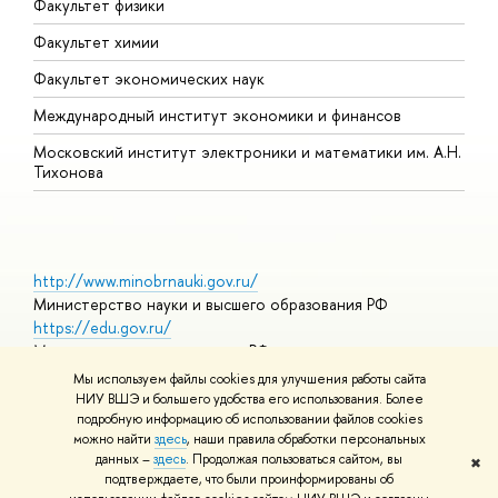
Факультет физики
Факультет химии
Факультет экономических наук
Международный институт экономики и финансов
Московский институт электроники и математики им. А.Н.
Тихонова
http://www.minobrnauki.gov.ru/
Министерство науки и высшего образования РФ
https://edu.gov.ru/
Министерство просвещения РФ
https://elearning.hse.ru/mooc
Мы используем файлы cookies для улучшения работы сайта
Массовые открытые онлайн-курсы
НИУ ВШЭ и большего удобства его использования. Более
подробную информацию об использовании файлов cookies
можно найти
здесь
, наши правила обработки персональных
данных –
здесь
. Продолжая пользоваться сайтом, вы
✖
© НИУ ВШЭ 1993–2026
Адреса и контакты
Условия
подтверждаете, что были проинформированы об
использования материалов
Политика конфиденциальности
Карта