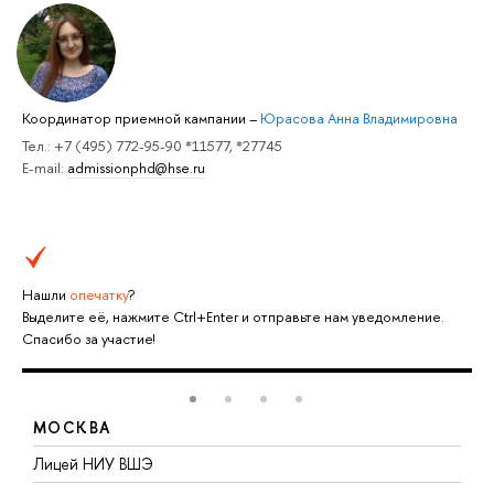
Координатор приемной кампании
–
Юрасова Анна Владимировна
Тел.: +7 (495) 772-95-90 *11577, *27745
E-mail:
admissionphd@hse.ru
Нашли
опечатку
?
Выделите её, нажмите Ctrl+Enter и отправьте нам уведомление.
Спасибо за участие!
МОСКВА
тв
Лицей НИУ ВШЭ
Ф
н