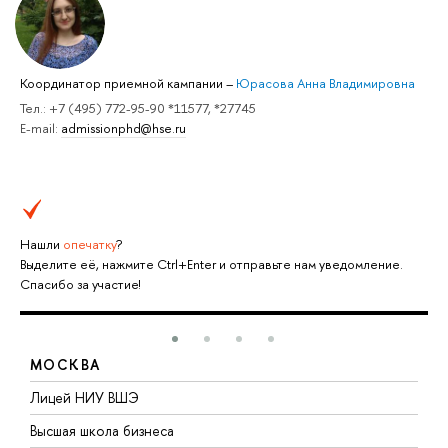
Координатор приемной кампании
–
Юрасова Анна Владимировна
Тел.: +7 (495) 772-95-90 *11577, *27745
E-mail:
admissionphd@hse.ru
Нашли
опечатку
?
Выделите её, нажмите Ctrl+Enter и отправьте нам уведомление.
Спасибо за участие!
МОСКВА
тв
Лицей НИУ ВШЭ
Ф
н
Высшая школа бизнеса