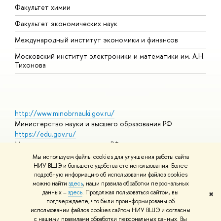
Факультет химии
Факультет экономических наук
Международный институт экономики и финансов
Московский институт электроники и математики им. А.Н.
Тихонова
http://www.minobrnauki.gov.ru/
Министерство науки и высшего образования РФ
https://edu.gov.ru/
Министерство просвещения РФ
https://elearning.hse.ru/mooc
Мы используем файлы cookies для улучшения работы сайта
Массовые открытые онлайн-курсы
НИУ ВШЭ и большего удобства его использования. Более
подробную информацию об использовании файлов cookies
можно найти
здесь
, наши правила обработки персональных
данных –
здесь
. Продолжая пользоваться сайтом, вы
✖
© НИУ ВШЭ 1993–2026
Адреса и контакты
Условия
подтверждаете, что были проинформированы об
использования материалов
Политика конфиденциальности
Карта
использовании файлов cookies сайтом НИУ ВШЭ и согласны
сайта
с нашими правилами обработки персональных данных. Вы