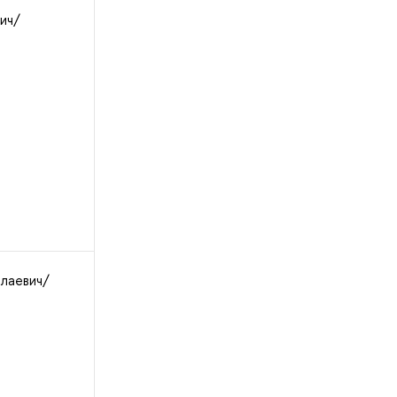
ич/
лаевич/