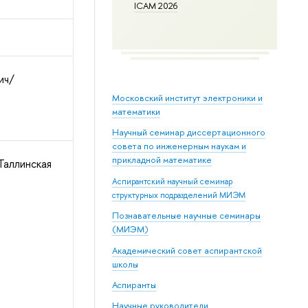
ICAM 2026
ич/
Московский институт электроники и
математики
Научный семинар диссертационного
совета по инженерным наукам и
прикладной математике
Таллинская
Аспирантский научный семинар
структурных подразделений МИЭМ
Познавательные научные семинары
(МИЭМ)
Академический совет аспирантской
школы
Аспиранты
Научные руководители