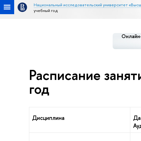
Национальный исследовательский университет «Высш
учебный год
Онлайн-
Расписание занят
год
Дисциплина
Да
Ау