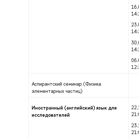
16.
14:
23.
14:
30.
14:
06.
12:
Аспирантский семинар (Физика
элементарных частиц)
22.
Иностранный (английский) язык для
21:
исследователей
23.
21: