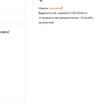
Нашли
опечатку
?
Выделите её, нажмите Ctrl+Enter и
отправьте нам уведомление. Спасибо
за участие!
ович/